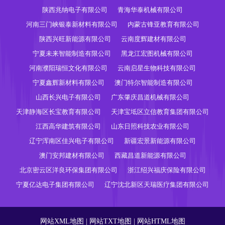
陕西兆纳电子有限公司
青海华泰机械有限公司
河南三门峡银泰新材料有限公司
内蒙古锋亚教育有限公司
陕西兴旺新能源有限公司
云南度辉建材有限公司
宁夏未来智能制造有限公司
黑龙江宏图机械有限公司
河南濮阳瑞恒文化有限公司
云南启星生物科技有限公司
宁夏鑫辉新材料有限公司
澳门特尔智能制造有限公司
山西长兴电子有限公司
广东肇庆昌道机械有限公司
天津静海区长宝教育有限公司
天津宝坻区立信教育集团有限公司
江西高华建筑有限公司
山东日照科技农业有限公司
辽宁浑南区佳兴电子有限公司
新疆宏景新能源有限公司
澳门安邦建材有限公司
西藏昌道新能源有限公司
北京密云区洋良环保集团有限公司
浙江绍兴福庆保险有限公司
宁夏亿达电子集团有限公司
辽宁沈北新区天瑞医疗集团有限公司
网站XML地图
|
网站TXT地图
|
网站HTML地图