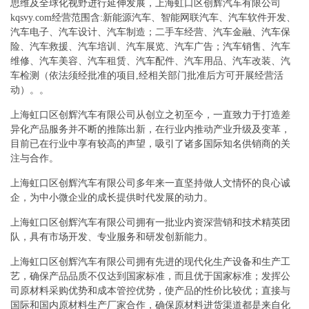
思维及全球化视野进行延伸发展，上海虹口区创辉汽车有限公司
kqsvy.com经营范围含:新能源汽车、智能网联汽车、汽车软件开发、
汽车电子、汽车设计、汽车制造；二手车经营、汽车金融、汽车保
险、汽车救援、汽车培训、汽车展览、汽车广告；汽车销售、汽车
维修、汽车美容、汽车租赁、汽车配件、汽车用品、汽车改装、汽
车检测（依法须经批准的项目,经相关部门批准后方可开展经营活
动）。。
上海虹口区创辉汽车有限公司从创立之初至今，一直致力于打造差
异化产品服务并不断的推陈出新，在行业内推动产业升级及变革，
目前已在行业中享有较高的声望，吸引了诸多国际知名供销商的关
注与合作。
上海虹口区创辉汽车有限公司多年来一直坚持做人文情怀的良心诚
企，为中小微企业的成长提供时代发展的动力。
上海虹口区创辉汽车有限公司拥有一批业内资深营销和技术精英团
队，具有市场开发、专业服务和研发创新能力。
上海虹口区创辉汽车有限公司拥有先进的现代化生产设备和生产工
艺，确保产品品质不仅达到国家标准，而且优于国家标准；发挥公
司原材料采购优势和成本管控优势，使产品的性价比较优；直接与
国际和国内原材料生产厂家合作，确保原材料进货渠道都是来自化